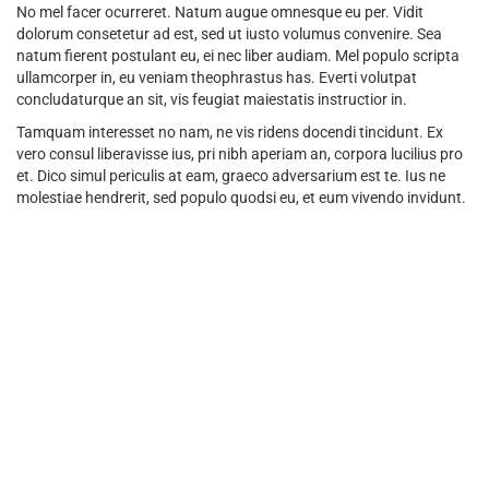
No mel facer ocurreret. Natum augue omnesque eu per. Vidit
dolorum consetetur ad est, sed ut iusto volumus convenire. Sea
natum fierent postulant eu, ei nec liber audiam. Mel populo scripta
ullamcorper in, eu veniam theophrastus has. Everti volutpat
concludaturque an sit, vis feugiat maiestatis instructior in.
Tamquam interesset no nam, ne vis ridens docendi tincidunt. Ex
vero consul liberavisse ius, pri nibh aperiam an, corpora lucilius pro
et. Dico simul periculis at eam, graeco adversarium est te. Ius ne
molestiae hendrerit, sed populo quodsi eu, et eum vivendo invidunt.