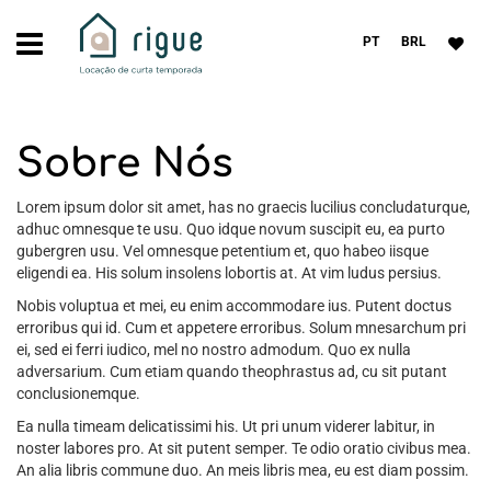
PT
BRL
Sobre Nós
Lorem ipsum dolor sit amet, has no graecis lucilius concludaturque,
adhuc omnesque te usu. Quo idque novum suscipit eu, ea purto
gubergren usu. Vel omnesque petentium et, quo habeo iisque
eligendi ea. His solum insolens lobortis at. At vim ludus persius.
Nobis voluptua et mei, eu enim accommodare ius. Putent doctus
erroribus qui id. Cum et appetere erroribus. Solum mnesarchum pri
ei, sed ei ferri iudico, mel no nostro admodum. Quo ex nulla
adversarium. Cum etiam quando theophrastus ad, cu sit putant
conclusionemque.
Ea nulla timeam delicatissimi his. Ut pri unum viderer labitur, in
noster labores pro. At sit putent semper. Te odio oratio civibus mea.
An alia libris commune duo. An meis libris mea, eu est diam possim.